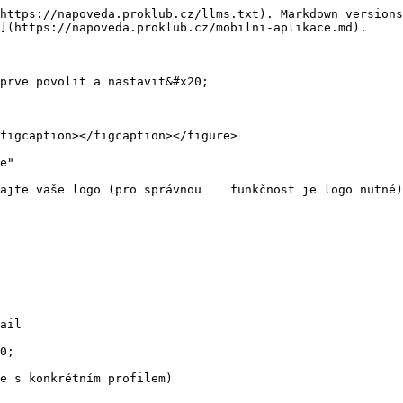
https://napoveda.proklub.cz/llms.txt). Markdown versions
](https://napoveda.proklub.cz/mobilni-aplikace.md).

prve povolit a nastavit&#x20;

figcaption></figcaption></figure>

e"

ajte vaše logo (pro správnou    funkčnost je logo nutné)

ail

0;

e s konkrétním profilem)
