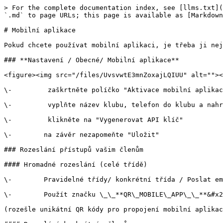
> For the complete documentation index, see [llms.txt](
`.md` to page URLs; this page is available as [Markdown
# Mobilní aplikace

Pokud chcete používat mobilní aplikaci, je třeba ji nej
### **Nastavení / Obecné/ Mobilní aplikace**

<figure><img src="/files/UvsvwtE3mnZoxajLQIUU" alt=""><
\-         zaškrtněte políčko "Aktivace mobilní aplikac
\-         vyplňte název klubu, telefon do klubu a nahr
\-         klikněte na "Vygenerovat API klíč"

\-        na závěr nezapomeňte "Uložit"

### Rozeslání přístupů vašim členům

#### Hromadné rozeslání (celé třídě)

\-        Pravidelné třídy/ konkrétní třída / Poslat em
\-        Použít značku \_\_**QR\_MOBILE\_APP\_\_**&#x2
(rozešle unikátní QR kódy pro propojení mobilní aplikac