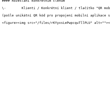
#### Rozeslání konkrétním členům

\-        Klienti / Konkrétní klient / tlačítko "QR mob
(pošle unikátní QR kód pro propojení mobilní aplikace s